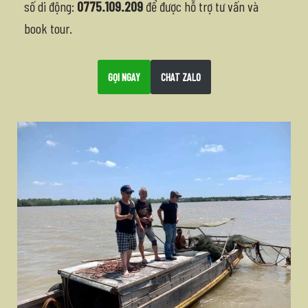
số di động:
0775.109.209
để được hỗ trợ tư vấn và
book tour.
GỌI NGAY
CHAT ZALO