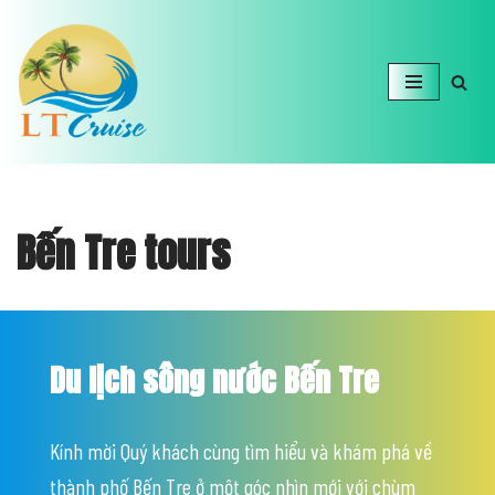
Chuyển
tới
nội
dung
Bến Tre tours
Du lịch sông nước Bến Tre
Kính mời Quý khách cùng tìm hiểu và khám phá về
thành phố Bến Tre ở một góc nhìn mới với chùm