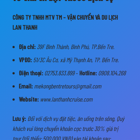
CÔNG TY TNHH MTV TM – VẬN CHUYỂN VÀ DU LỊCH
LAN THANH
Địa chỉ:
39F Bình Thành, Bình Phú, TP.Bến Tre.
VPĐD:
51/3C Âu Cơ, xã Mỹ Thạnh An, TP. Bến Tre.
Điện thoại:
02753.833.899
–
Hotline:
0908.104.268
Email:
mekongbentretours@gmail.com
Website:
www.lanthanhcruise.com
Lưu ý:
Đối với dịch vụ đặt tiệc, ăn uống trên sông, Quý
khách vui lòng chuyển khoản cọc trước 30% giá trị
tour (tối thiểu: 500.000 VNĐ) vào tài khoản sau: