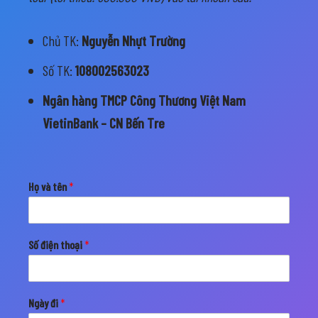
Chủ TK:
Nguyễn Nhựt Trường
Số TK:
108002563023
Ngân hàng TMCP Công Thương Việt Nam
VietinBank – CN Bến Tre
Họ và tên
*
Số điện thoại
*
Ngày đi
*