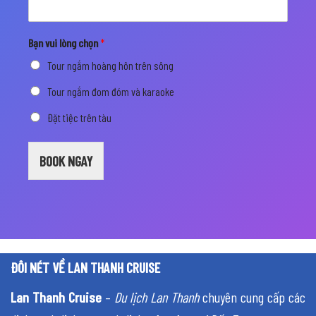
Bạn vui lòng chọn
*
Tour ngắm hoàng hôn trên sông
Tour ngắm đom đóm và karaoke
Đặt tiệc trên tàu
BOOK NGAY
ĐÔI NÉT VỀ LAN THANH CRUISE
Lan Thanh Cruise
–
Du lịch Lan Thanh
chuyên cung cấp các