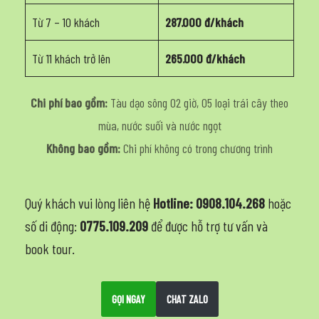
Từ 7 – 10 khách
287.000 đ/khách
Từ 11 khách trở lên
265.000 đ/khách
Chi phí bao gồm:
Tàu dạo sông 02 giờ, 05 loại trái cây theo
mùa, nước suối và nước ngọt
Không bao gồm:
Chi phí không có trong chương trình
Quý khách vui lòng liên hệ
Hotline: 0908.104.268
hoặc
số di động:
0775.109.209
để được hỗ trợ tư vấn và
book tour.
GỌI NGAY
CHAT ZALO