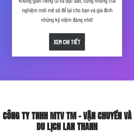
Không gian riêng tư và độc đáo, cùng những trải
nghiệm mới mẻ sẽ để lại cho bạn và gia đình
những kỷ niệm đáng nhớ!
XEM CHI TIẾT
CÔNG TY TNHH MTV TM – VẬN CHUYỂN VÀ
DU LỊCH LAN THANH