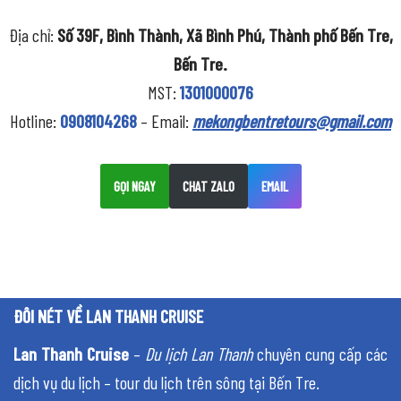
Địa chỉ:
Số 39F, Bình Thành, Xã Bình Phú, Thành phố Bến Tre,
Bến Tre.
MST:
1301000076
Hotline:
0908104268
– Email:
mekongbentretours@gmail.com
GỌI NGAY
CHAT ZALO
EMAIL
ĐÔI NÉT VỀ LAN THANH CRUISE
Lan Thanh Cruise
–
Du lịch Lan Thanh
chuyên cung cấp các
dịch vụ du lịch – tour du lịch trên sông tại Bến Tre.