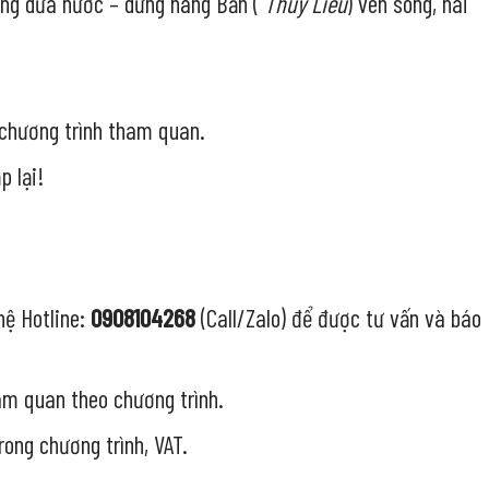
ng dừa nước – dừng hàng Bần (
Thủy Liễu
) ven sông, hái
 chương trình tham quan.
p lại!
hệ Hotline:
0908104268
(Call/Zalo) để được tư vấn và báo
ham quan theo chương trình.
rong chương trình, VAT.