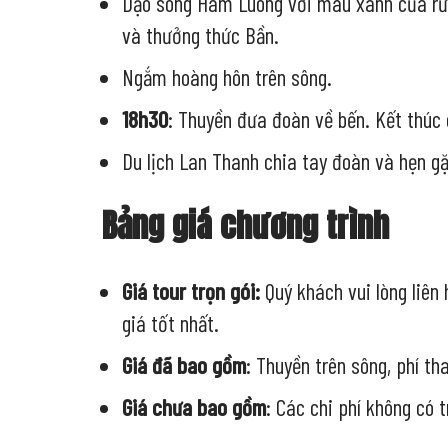
Dạo sông Hàm Luông với màu xanh của rừ
và thưởng thức Bần.
Ngắm hoàng hôn trên sông.
18h30
: Thuyền đưa đoàn về bến. Kết thúc
Du lịch Lan Thanh chia tay đoàn và hẹn gặ
Bảng giá chương trình
Giá tour trọn gói:
Quý khách vui lòng liên 
giá tốt nhất.
Giá đã bao gồm
: Thuyền trên sông, phí t
Giá chưa bao gồm
: Các chi phí không có t