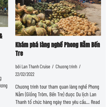
&
Khám phá làng nghề Phong Nẫm Bến
Tre
bởi
Lan Thanh Cruise
Chương trình
22/02/2022
g
ương
Chương trình tour tham quan làng nghề Phong
Nẫm (Giồng Trôm, Bến Tre) được Du lịch Lan
Thanh tổ chức hàng ngày theo yêu cầu…
Read