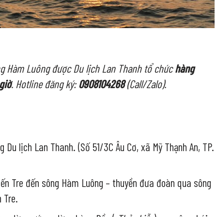
ng Hàm Luông được Du lịch Lan Thanh tổ chức
hàng
giờ
. Hotline đăng ký:
0908104268
(Call/Zalo).
 Du lịch Lan Thanh. (Số 51/3C Âu Cơ, xã Mỹ Thạnh An, TP.
 Bến Tre đến sông Hàm Luông – thuyền đưa đoàn qua sông
 Tre.